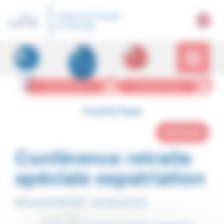
Panneau de gestion des cookies
Caisse des Français
de l'Étranger
MON ESPACE PRO
MON ESPACE PERSO
Conseils Expat
PARTAGER
Conférence retraite
spéciale expatriation
ENTREPRISE - ACTUALITÉ CFE
12 oct. 2023