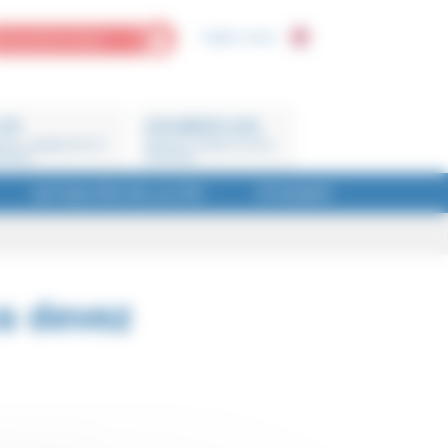
English version
MON ESPACE PERSO
CFE
DOCUMENTS CLÉS
ions, engagements et
Barèmes, feuilles de soins,
enaires
brochures
ACTUALITÉS DE LA CFE
ÉTUDIANT
s devez