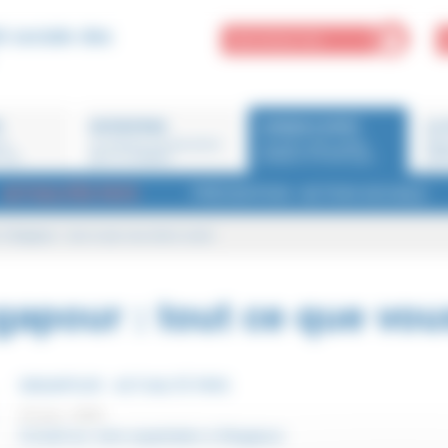
é sociale des
MON ESPACE PRO
R
ENTREPRISE
CONSEILS EXPAT
LA 
ne
Je cherche une assurance
Conseils santé, guides
Miss
 moi
pour un employé
pratiques et fiches pays
part
ACTUALITÉS PAYS
PRÉVENTION / ACTION SOCIALE
à Singapour : tout ce que vous devez savoir
gapour : tout ce que vou
SINGAPOUR - ACTUALITÉ PAYS
24 janv. 2025
Conseil sur votre expatriation à Singapour