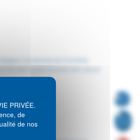
 à Singapour" en partenariat avec FemmExpat.
vec des options privées de premier ordre, assurant
 :
VIE PRIVÉE.
ience, de
 privés :
ualité de nos
e plus longs.