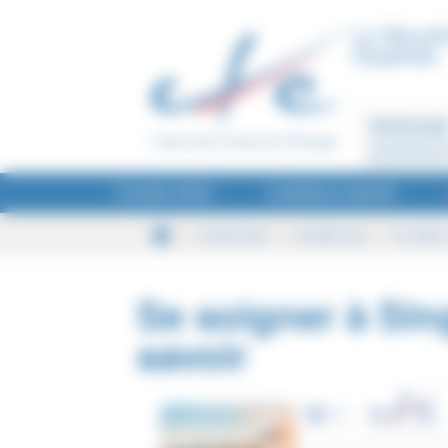
Panneau de gestion des cookies
La Sécurit
Expatriés
PARTICULIE
Je recherche u
assurance pour
FICHES PAYS
CONSEILS SANTÉ
Se soigner 
Conseils Expat
Actualités pays
Se soigner à Sin
savoir