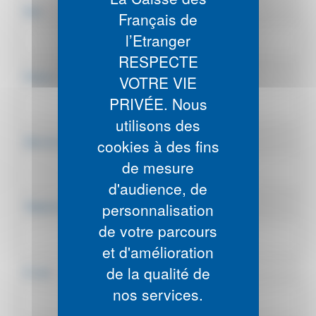
Nom
*
:
Français de
l’Etranger
RESPECTE
Prénom
*
:
VOTRE VIE
PRIVÉE. Nous
utilisons des
Date de naissance
*
:
cookies à des fins
de mesure
d'audience, de
personnalisation
Téléphone
*
:
de votre parcours
et d'amélioration
de la qualité de
E-mail
*
:
nos services.