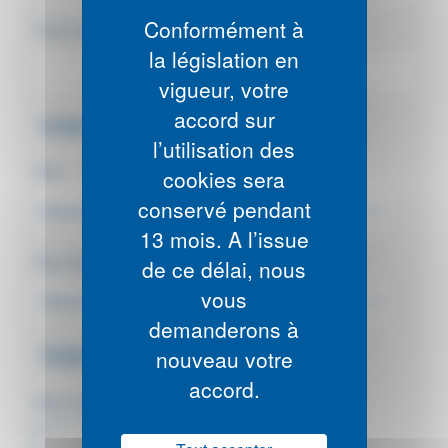
Conformément à
Confirmation e-mail
*
:
la législation en
vigueur, votre
accord sur
Votre profil à l'étranger
l’utilisation des
Profil
*
:
cookies sera
conservé pendant
13 mois. A l’issue
Pays d'expatriation
*
:
de ce délai, nous
vous
demanderons à
Votre famille
nouveau votre
accord.
Avez-vous un conjoint à assurer ?
*
: