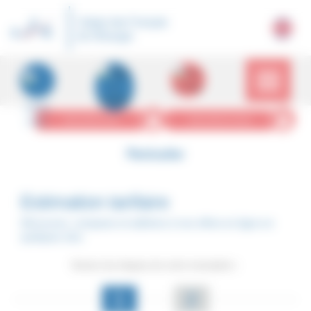
Panneau de gestion des cookies
Caisse des Français
de l'Étranger
MON ESPACE PRO
MON ESPACE PERSO
Particulier
Estimation tarifaire
Découvrez, comparez et adhérez à nos offres en ligne en
quelques clics
Suivez les étapes de votre inscription :
1
2