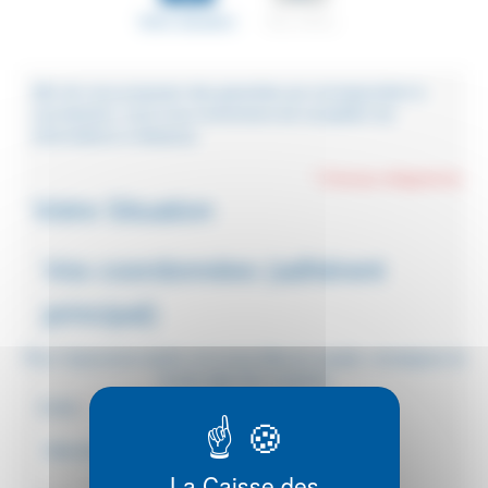
Votre situation
Nos offres
Afin de vous proposer des garanties qui correspondent à
vos besoins, nous vous remercions de compléter les
informations ci-dessous.
* Champs obligatoires
Votre Situation
Vos coordonnées (adhérent
principal)
Pour l'assurance santé, et si vous êtes en couple, renseignez ici
le plus âgé des conjoints
Civilité
*
:
La Caisse des