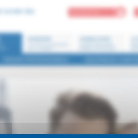
é sociale des
MON ESPACE PRO
R
ENTREPRISE
CONSEILS EXPAT
LA 
ne
Je cherche une assurance
Conseils santé, guides
Miss
 moi
pour un employé
pratiques et fiches pays
part
RISQUES PROFESSIONNELS
ASSURANCES COMPLÉ