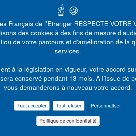
des Français de l’Etranger RESPECTE VOTRE 
lisons des cookies à des fins de mesure d'aud
tion de votre parcours et d'amélioration de la q
services.
t à la législation en vigueur, votre accord sur l
sera conservé pendant 13 mois. A l’issue de c
vous demanderons à nouveau votre accord.
médecin, médicaments, analyses, maternité...
de santé des expatriés et de leurs ayants droit quand ils
moins de 3 mois consécutifs.
Tout accepter
Tout refuser
Personnaliser
ez compléter votre couverture santé de base avec l'option
- invalidité - capital décès
". Vous percevrez des
Politique de confidentialité
 travail ou de congé maternité.