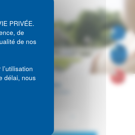
VIE PRIVÉE.
ience, de
ualité de nos
’utilisation
e délai, nous
Estimer mes cotisations
Les informations demandées serviront à calculer
votre cotisation.
En savoir plus
Quel est votre âge ?