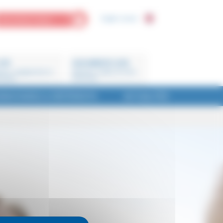
English version
MON ESPACE PERSO
CFE
DOCUMENTS CLÉS
ions, engagements et
Barèmes, feuilles de soins,
enaires
brochures
MENTAIRES & RÉFÉRENTS
ACTUALITÉS