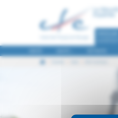
Panneau de gestion des cookies
La Sécurit
Expatriés
PARTICULIE
Je recherche u
assurance pour
SANTÉ
SANTÉ +
RETRAITE
Offre FrancExpat
Particulier
Santé