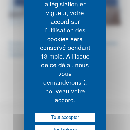
la législation en
vigueur, votre
accord sur
l’utilisation des
cookies sera
De plus, afin de vous accompagner dans la compréhension
conservé pendant
de ces calculs, la CFE organise un webinaire spécial
13 mois. A l’issue
cotisation, le 17/11/2022 à 11h,
inscrivez-vous vite !
de ce délai, nous
vous
demanderons à
nouveau votre
accord.
Tout accepter
Tout refuser