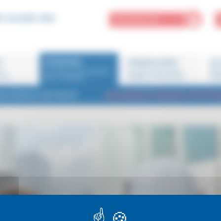
é sociale des
MON ESPACE PRO
R
ENTREPRISE
CONSEILS EXPAT
LA 
ne
Je cherche une assurance
Conseils santé, guides
Miss
 moi
pour un employé
pratiques et fiches pays
part
SSURANCE RETRAITE
ASSURANCE RISQUES PROFES