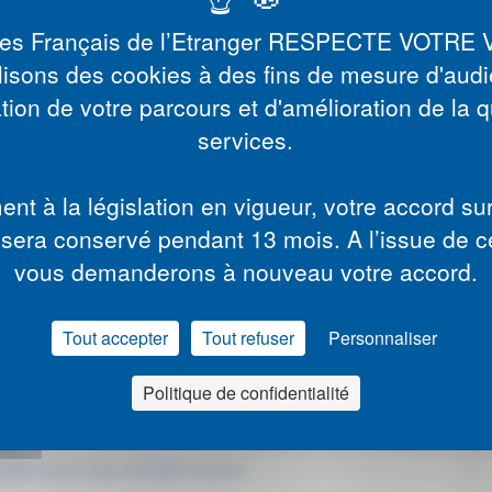
des Français de l’Etranger RESPECTE VOTRE 
lisons des cookies à des fins de mesure d'aud
tion de votre parcours et d'amélioration de la q
services.
sques
t à la législation en vigueur, votre accord sur l
sera conservé pendant 13 mois. A l’issue de c
ls
vous demanderons à nouveau votre accord.
rié lorsqu'un accident survient dans le cadre de son travail,
 exercice professionnel.
Tout accepter
Tout refuser
Personnaliser
rais médicaux afférents, de toucher des indemnités en cas
nt d’une rente en cas d’incapacité permanente de travail ou
Politique de confidentialité
 :
rise ;
patriés que vous souhaitez assurer.