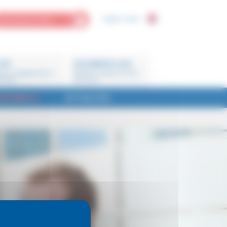
English version
MON ESPACE PERSO
CFE
DOCUMENTS CLÉS
ions, engagements et
Barèmes, feuilles de soins,
enaires
brochures
SIONNELS
ACTUALITÉS