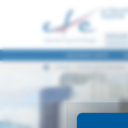
Panneau de gestion des cookies
La Sécurit
Expatriés
PARTICULIE
Je recherche u
assurance pour
ASSURANCE SANTÉ
A
Assurance risques professionnels
Entreprise